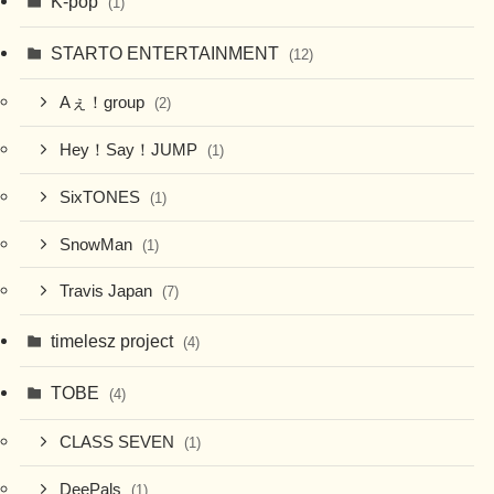
K-pop
(1)
STARTO ENTERTAINMENT
(12)
Aぇ！group
(2)
Hey！Say！JUMP
(1)
SixTONES
(1)
SnowMan
(1)
Travis Japan
(7)
timelesz project
(4)
TOBE
(4)
CLASS SEVEN
(1)
DeePals
(1)