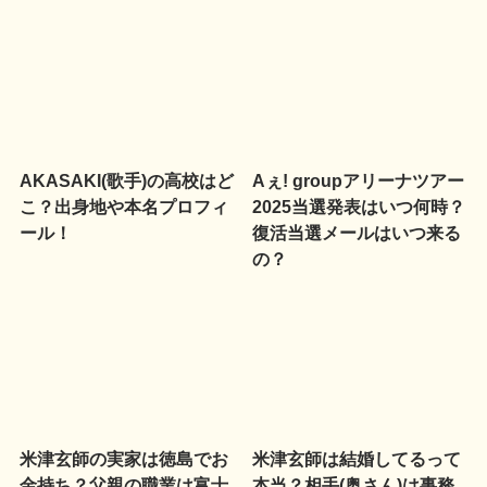
AKASAKI(歌手)の高校はど
Aぇ! groupアリーナツアー
こ？出身地や本名プロフィ
2025当選発表はいつ何時？
ール！
復活当選メールはいつ来る
の？
米津玄師の実家は徳島でお
米津玄師は結婚してるって
金持ち？父親の職業は富士
本当？相手(奥さん)は事務