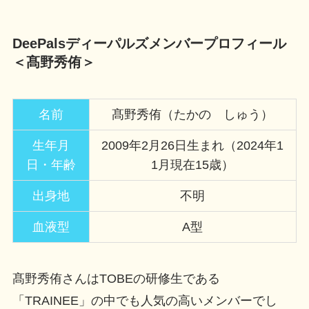
DeePalsディーパルズメンバープロフィール
＜髙野秀侑＞
名前
髙野秀侑（たかの しゅう）
生年月
2009年2月26日生まれ（2024年1
日・年齢
1月現在15歳）
出身地
不明
血液型
A型
髙野秀侑さんはTOBEの研修生である
「TRAINEE」の中でも人気の高いメンバーでし