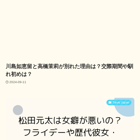
川島如恵留と高橋茉莉が別れた理由は？交際期間や馴
れ初めは？
2024-09-11
Travis Japan