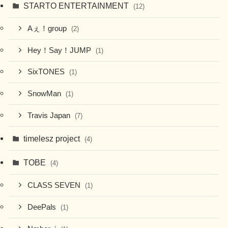
STARTO ENTERTAINMENT
(12)
Aぇ！group
(2)
Hey！Say！JUMP
(1)
SixTONES
(1)
SnowMan
(1)
Travis Japan
(7)
timelesz project
(4)
TOBE
(4)
CLASS SEVEN
(1)
DeePals
(1)