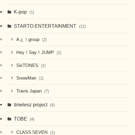
K-pop
(1)
STARTO ENTERTAINMENT
(12)
Aぇ！group
(2)
Hey！Say！JUMP
(1)
SixTONES
(1)
SnowMan
(1)
Travis Japan
(7)
timelesz project
(4)
TOBE
(4)
CLASS SEVEN
(1)