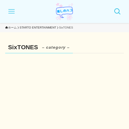
ホーム
STARTO ENTERTAINMENT
SixTONES
SixTONES
– category –