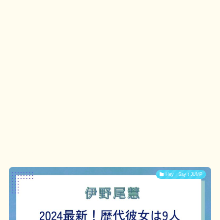
Hey！Say！JUMP