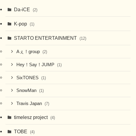
Da-iCE
(2)
K-pop
(1)
STARTO ENTERTAINMENT
(12)
Aぇ！group
(2)
Hey！Say！JUMP
(1)
SixTONES
(1)
SnowMan
(1)
Travis Japan
(7)
timelesz project
(4)
TOBE
(4)